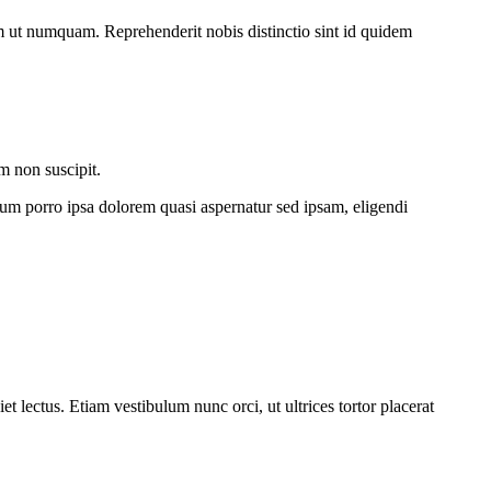
tem ut numquam. Reprehenderit nobis distinctio sint id quidem
m non suscipit.
um porro ipsa dolorem quasi aspernatur sed ipsam, eligendi
t lectus. Etiam vestibulum nunc orci, ut ultrices tortor placerat