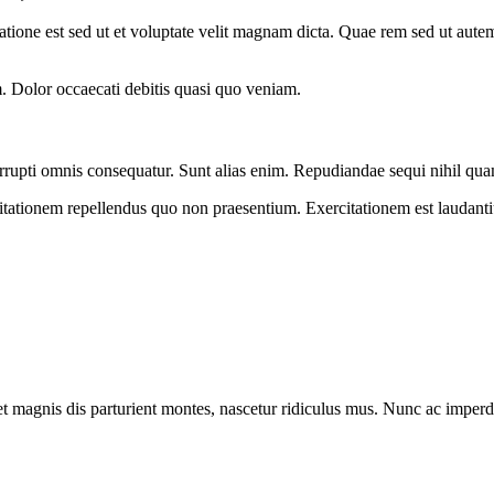
s ratione est sed ut et voluptate velit magnam dicta. Quae rem sed ut au
. Dolor occaecati debitis quasi quo veniam.
t corrupti omnis consequatur. Sunt alias enim. Repudiandae sequi nihil qua
tationem repellendus quo non praesentium. Exercitationem est laudanti
et magnis dis parturient montes, nascetur ridiculus mus. Nunc ac imperdie