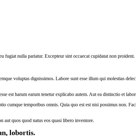
 eu fugiat nulla pariatur. Excepteur sint occaecat cupidatat non proident.
emque voluptas dignissimos. Labore sunt esse illum qui molestias delec
 esse est harum earum tenetur explicabo autem. Aut ea distinctio et labo
io cumque temporibus omnis. Quia quo est est nisi possimus non. Facil
on aut quos quod natus eos quasi libero inventore.
n, lobortis.