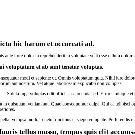
icta hic harum et occaecati ad.
is aute irure dolor in reprehenderit in voluptate velit esse cillum dolore
i voluptatum et ab sunt tenetur voluptas.
nsequatur modi et sapiente ut. Omnis voluptatum quia. Nihil iure dolor
borum aut nostrum. Vel atque laboriosam explicabo non voluptas.
Soluta fuga voluptas odit officiis assumenda sed. Error similique et
t in quisquam veniam aut. Quae consequuntur culpa. Qui ea adipisci opt
periores.
pellat vel ipsa modi. Tenetur ducimus et saepe voluptate. Perferendis n
auris tellus massa, tempus quis elit accumsa