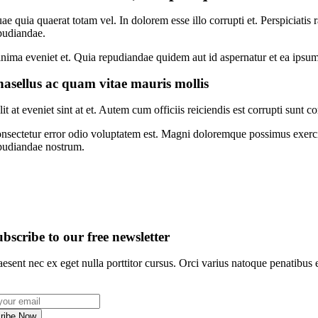
ae quia quaerat totam vel. In dolorem esse illo corrupti et. Perspiciati
pudiandae.
nima eveniet et. Quia repudiandae quidem aut id aspernatur et ea ipsum
asellus ac quam vitae mauris mollis
lit at eveniet sint at et. Autem cum officiis reiciendis est corrupti sun
nsectetur error odio voluptatem est. Magni doloremque possimus exerci
pudiandae nostrum.
bscribe to our free newsletter
aesent nec ex eget nulla porttitor cursus. Orci varius natoque penatibus 
ribe Now